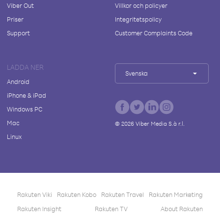
Viber Out
Villkor och policyer
Priser
Integritetspolicy
Support
Customer Complaints Code
LADDA NER
Svenska
Android
iPhone & iPad
Windows PC
Mac
©
2026
Viber Media S.à r.l.
Linux
Rakuten Viki
Rakuten Kobo
Rakuten Travel
Rakuten Marketing
Rakuten Insight
Rakuten TV
About Rakuten