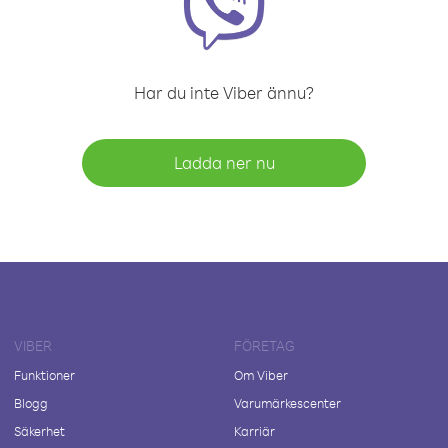
Har du inte Viber ännu?
Ladda ner nu
VIBER
FÖRETAG
Funktioner
Om Viber
Blogg
Varumärkescenter
Säkerhet
Karriär