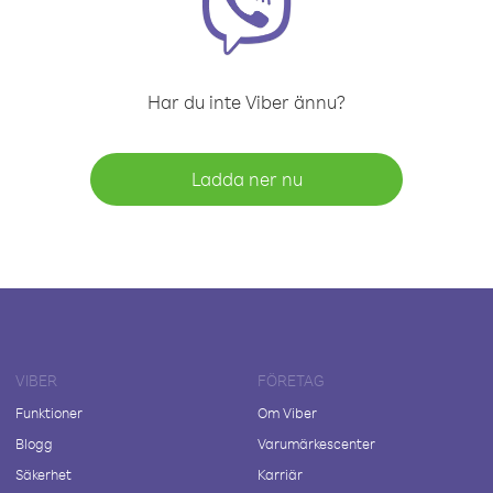
Har du inte Viber ännu?
Ladda ner nu
VIBER
FÖRETAG
Funktioner
Om Viber
Blogg
Varumärkescenter
Säkerhet
Karriär