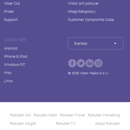
Viber Out
Villkor och policyer
Priser
Integritetspolicy
Support
Customer Complaints Code
LADDA NER
Svenska
Android
iPhone & iPad
Windows PC
Mac
©
2026
Viber Media S.à r.l.
Linux
Rakuten Viki
Rakuten Kobo
Rakuten Travel
Rakuten Marketing
Rakuten Insight
Rakuten TV
About Rakuten