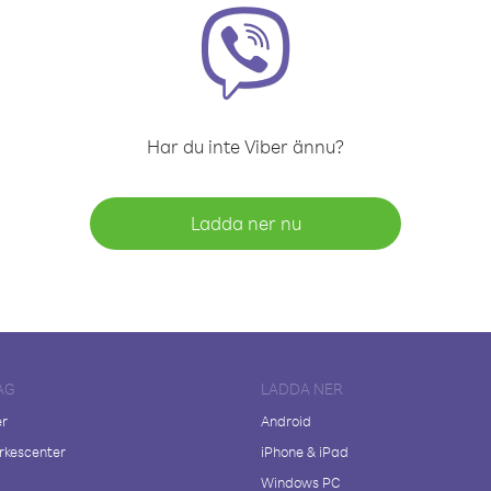
Har du inte Viber ännu?
Ladda ner nu
AG
LADDA NER
er
Android
kescenter
iPhone & iPad
Windows PC