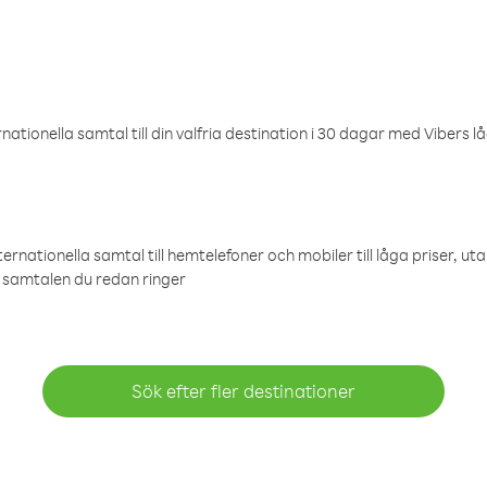
ationella samtal till din valfria destination i 30 dagar med Vibers lå
ternationella samtal till hemtelefoner och mobiler till låga priser, ut
samtalen du redan ringer
Sök efter fler destinationer