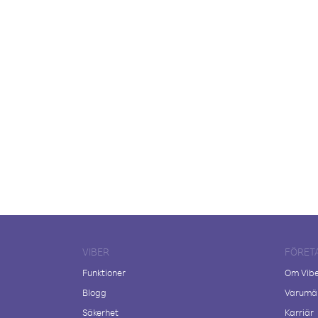
VIBER
FÖRET
Funktioner
Om Vib
Blogg
Varumär
Säkerhet
Karriär