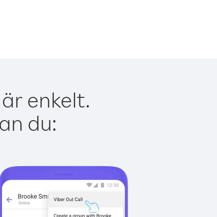
är enkelt.
kan du: