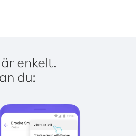
är enkelt.
kan du: