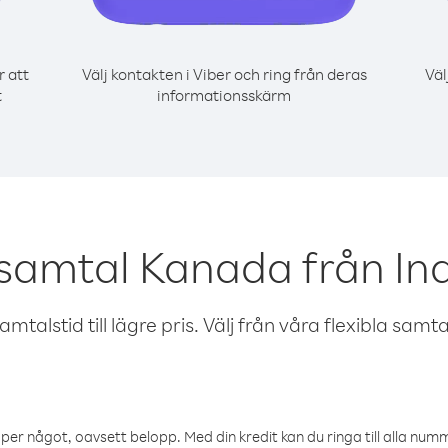
r att
Välj kontakten i Viber och ring från deras
Väl
t
informationsskärm
 samtal Kanada från In
talstid till lägre pris. Välj från våra flexibla samtals
öper något, oavsett belopp. Med din kredit kan du ringa till alla numme