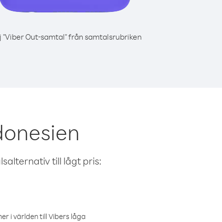
j "Viber Out-samtal" från samtalsrubriken
donesien
alternativ till lågt pris:
r i världen till Vibers låga