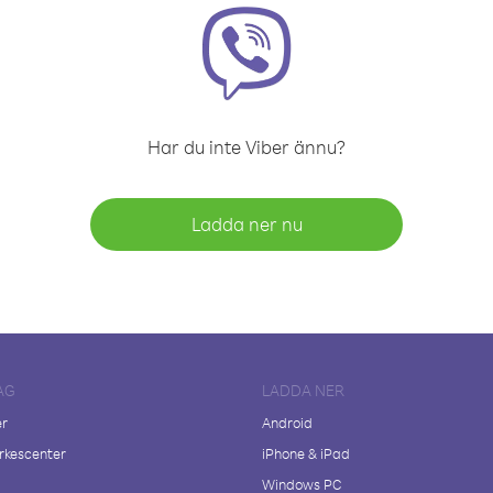
Har du inte Viber ännu?
Ladda ner nu
AG
LADDA NER
er
Android
kescenter
iPhone & iPad
Windows PC