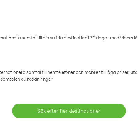
ationella samtal till din valfria destination i 30 dagar med Vibers lå
ternationella samtal till hemtelefoner och mobiler till låga priser, ut
samtalen du redan ringer
Sök efter fler destinationer