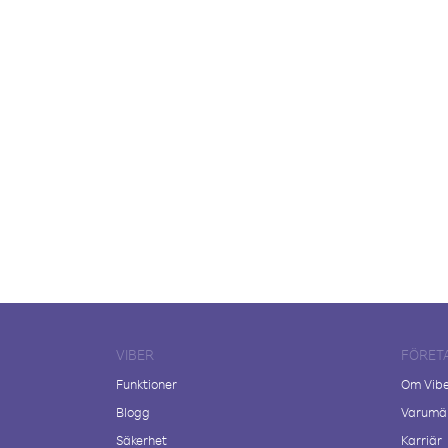
VIBER
FÖRET
Funktioner
Om Vib
Blogg
Varumär
Säkerhet
Karriär