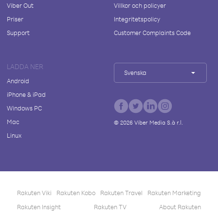
Viber Out
Villkor och policyer
Priser
Integritetspolicy
Support
Customer Complaints Code
LADDA NER
Svenska
Android
iPhone & iPad
Windows PC
Mac
©
2026
Viber Media S.à r.l.
Linux
Rakuten Viki
Rakuten Kobo
Rakuten Travel
Rakuten Marketing
Rakuten Insight
Rakuten TV
About Rakuten