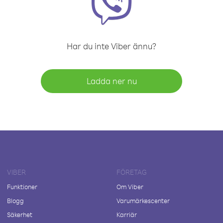
Har du inte Viber ännu?
Ladda ner nu
VIBER
FÖRETAG
Funktioner
Om Viber
Blogg
Varumärkescenter
Säkerhet
Karriär