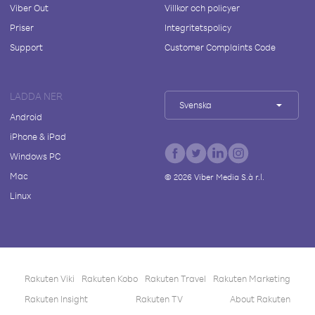
Viber Out
Villkor och policyer
Priser
Integritetspolicy
Support
Customer Complaints Code
LADDA NER
Svenska
Android
iPhone & iPad
Windows PC
Mac
©
2026
Viber Media S.à r.l.
Linux
Rakuten Viki
Rakuten Kobo
Rakuten Travel
Rakuten Marketing
Rakuten Insight
Rakuten TV
About Rakuten