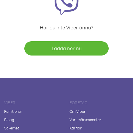
Har du inte Viber ännu?
Ladda ner nu
VIBER
FÖRETAG
Funktioner
Om Viber
Blogg
Varumärkescenter
Säkerhet
Karriär