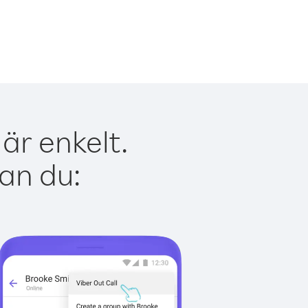
är enkelt.
kan du: