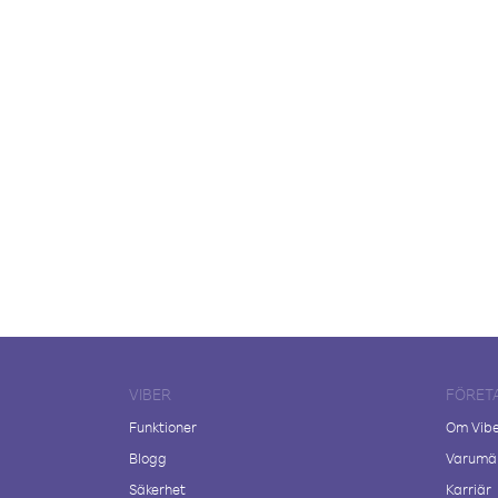
VIBER
FÖRET
Funktioner
Om Vib
Blogg
Varumär
Säkerhet
Karriär