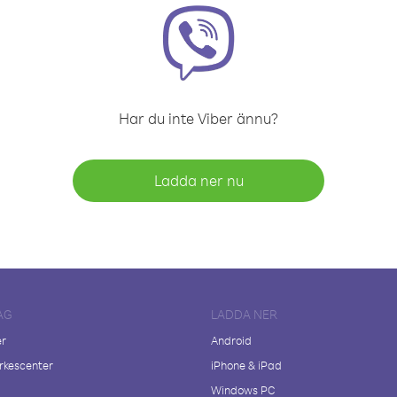
Har du inte Viber ännu?
Ladda ner nu
AG
LADDA NER
er
Android
kescenter
iPhone & iPad
Windows PC