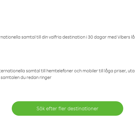
ationella samtal till din valfria destination i 30 dagar med Vibers lå
ternationella samtal till hemtelefoner och mobiler till låga priser, ut
samtalen du redan ringer
Sök efter fler destinationer