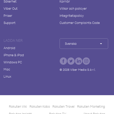
Säkerhet
Karriär
Viber Out
Villkor och policyer
Priser
Integritetspolicy
Support
Customer Complaints Code
LADDA NER
Svenska
Android
iPhone & iPad
Windows PC
Mac
©
2026
Viber Media S.à r.l.
Linux
Rakuten Viki
Rakuten Kobo
Rakuten Travel
Rakuten Marketing
Rakuten Insight
Rakuten TV
About Rakuten