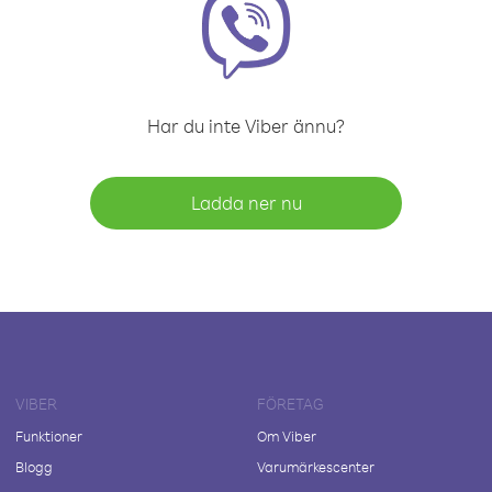
Har du inte Viber ännu?
Ladda ner nu
VIBER
FÖRETAG
Funktioner
Om Viber
Blogg
Varumärkescenter