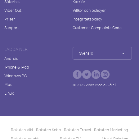
Säkerhet
Karriär
Viber Out
Villkor och policyer
Priser
Integritetspolicy
Support
Customer Complaints Code
LADDA NER
Svenska
Android
iPhone & iPad
Windows PC
Mac
©
2026
Viber Media S.à r.l.
Linux
Rakuten Viki
Rakuten Kobo
Rakuten Travel
Rakuten Marketing
Rakuten Insight
Rakuten TV
About Rakuten