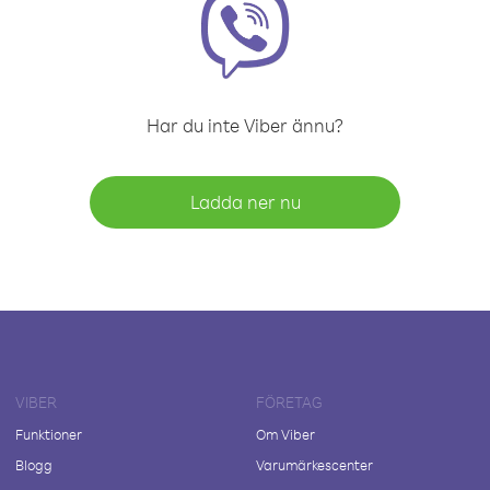
Har du inte Viber ännu?
Ladda ner nu
VIBER
FÖRETAG
Funktioner
Om Viber
Blogg
Varumärkescenter