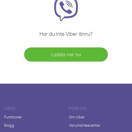
Har du inte Viber ännu?
Ladda ner nu
VIBER
FÖRETAG
Funktioner
Om Viber
Blogg
Varumärkescenter