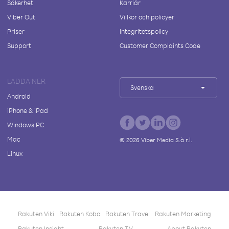
Säkerhet
Karriär
Viber Out
Villkor och policyer
Priser
Integritetspolicy
Support
Customer Complaints Code
LADDA NER
Svenska
Android
iPhone & iPad
Windows PC
Mac
©
2026
Viber Media S.à r.l.
Linux
Rakuten Viki
Rakuten Kobo
Rakuten Travel
Rakuten Marketing
Rakuten Insight
Rakuten TV
About Rakuten