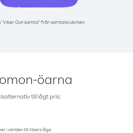
j "Viber Out-samtal" från samtalsrubriken
olomon-öarna
alternativ till lågt pris:
r i världen till Vibers låga