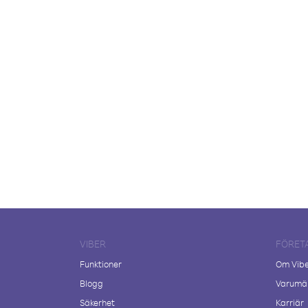
VIBER
FÖRET
Funktioner
Om Vib
Blogg
Varumär
Säkerhet
Karriär