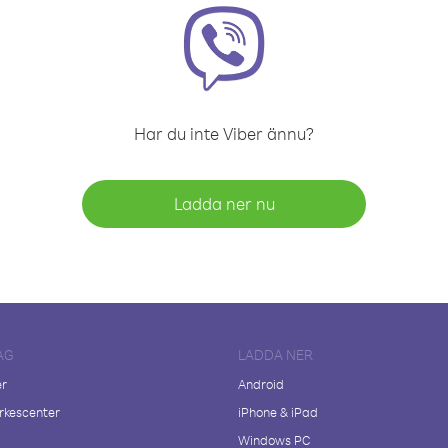
Har du inte Viber ännu?
Ladda ner nu
AG
LADDA NER
er
Android
kescenter
iPhone & iPad
Windows PC