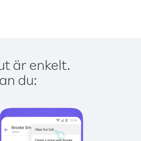
t är enkelt.
kan du: