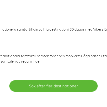
ationella samtal till din valfria destination i 30 dagar med Vibers lå
ternationella samtal till hemtelefoner och mobiler till låga priser, ut
samtalen du redan ringer
Sök efter fler destinationer