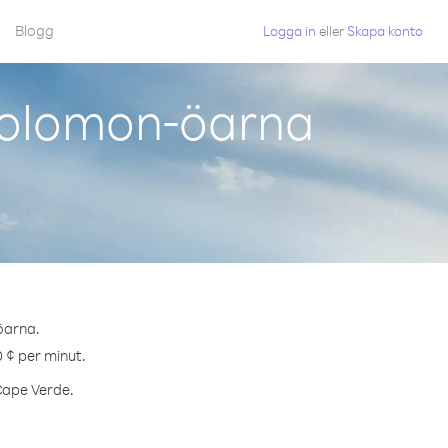
Blogg
Logga in
eller
Skapa konto
Solomon-öarna
öarna.
0 ¢ per minut.
 Cape Verde.