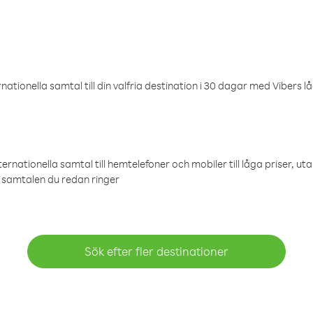
ationella samtal till din valfria destination i 30 dagar med Vibers lå
ternationella samtal till hemtelefoner och mobiler till låga priser, ut
samtalen du redan ringer
Sök efter fler destinationer