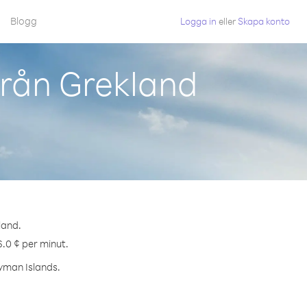
Blogg
Logga in
eller
Skapa konto
från Grekland
land.
6.0 ¢ per minut.
ayman Islands.