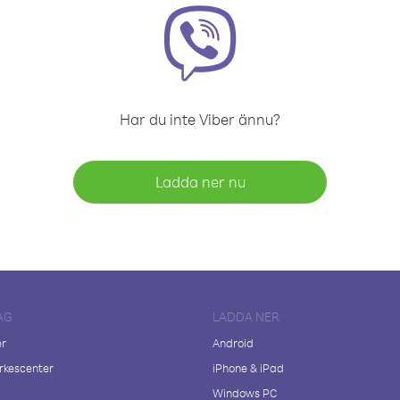
Har du inte Viber ännu?
Ladda ner nu
AG
LADDA NER
er
Android
kescenter
iPhone & iPad
Windows PC