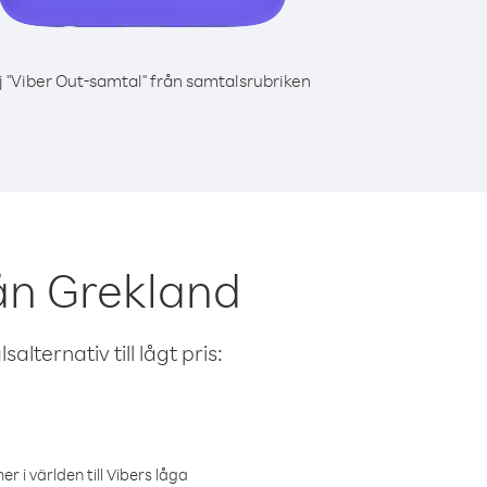
j "Viber Out-samtal" från samtalsrubriken
ån Grekland
alternativ till lågt pris:
r i världen till Vibers låga