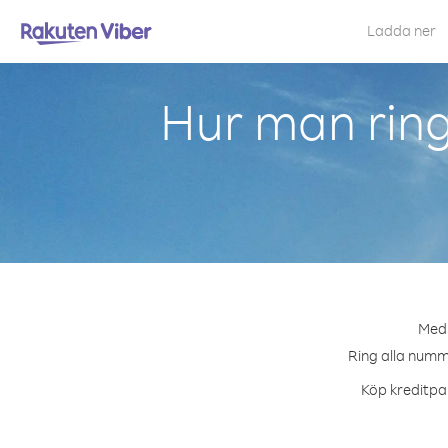
Ladda ner
Hur man ring
Med 
Ring alla numme
Köp kreditpak