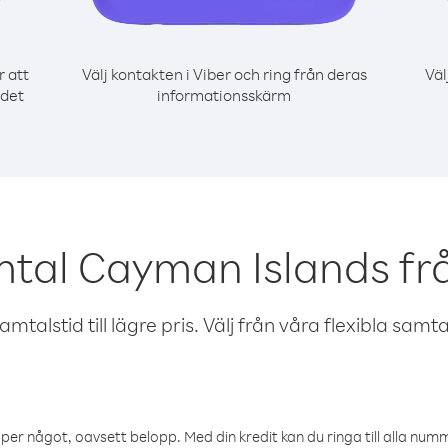
r att
Välj kontakten i Viber och ring från deras
Väl
 det
informationsskärm
mtal Cayman Islands fr
talstid till lägre pris. Välj från våra flexibla samtals
öper något, oavsett belopp. Med din kredit kan du ringa till alla numme