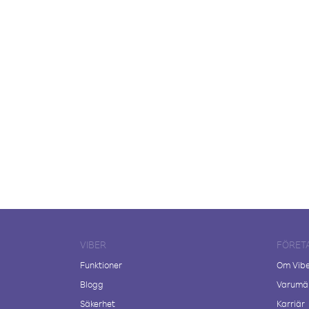
VIBER
FÖRET
Funktioner
Om Vib
Blogg
Varumär
Säkerhet
Karriär