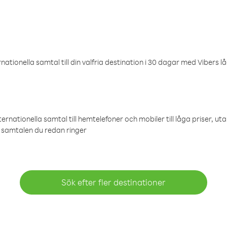
ationella samtal till din valfria destination i 30 dagar med Vibers lå
ternationella samtal till hemtelefoner och mobiler till låga priser, ut
samtalen du redan ringer
Sök efter fler destinationer