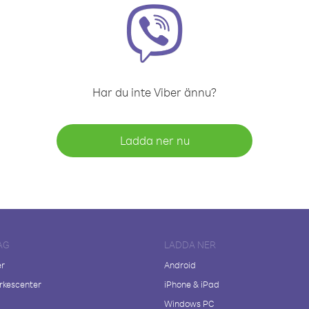
Har du inte Viber ännu?
Ladda ner nu
AG
LADDA NER
er
Android
kescenter
iPhone & iPad
Windows PC