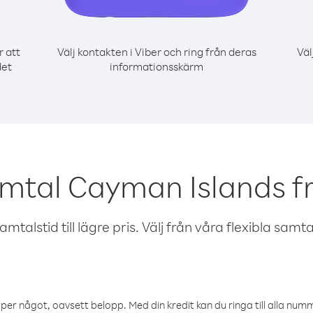
r att
Välj kontakten i Viber och ring från deras
Väl
det
informationsskärm
amtal Cayman Islands f
talstid till lägre pris. Välj från våra flexibla samtals
öper något, oavsett belopp. Med din kredit kan du ringa till alla numme