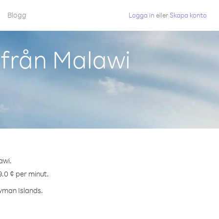
Blogg
Logga in
eller
Skapa konto
 från Malawi
awi.
9.0 ¢ per minut.
ayman Islands.