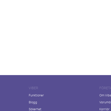
VIBER
FÖRET
Funktioner
Om Vib
Blogg
Varumär
Säkerhet
Karriär