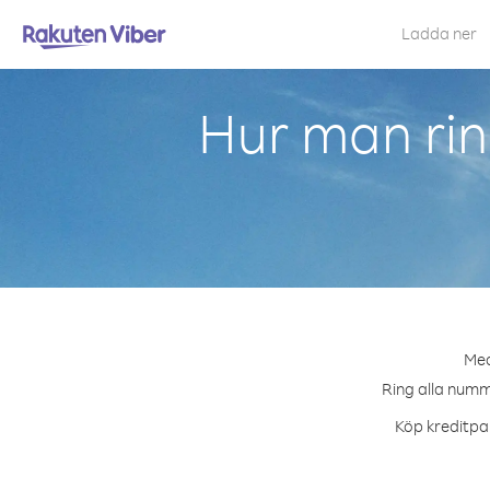
Ladda ner
Hur man rin
Med
Ring alla numme
Köp kreditpak