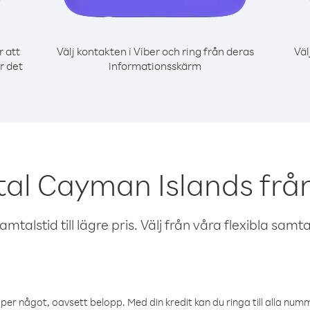
r att
Välj kontakten i Viber och ring från deras
Väl
r det
informationsskärm
al Cayman Islands frå
talstid till lägre pris. Välj från våra flexibla samtals
öper något, oavsett belopp. Med din kredit kan du ringa till alla numme