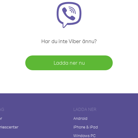
Har du inte Viber ännu?
Ladda ner nu
AG
LADDA NER
er
Android
kescenter
iPhone & iPad
Windows PC