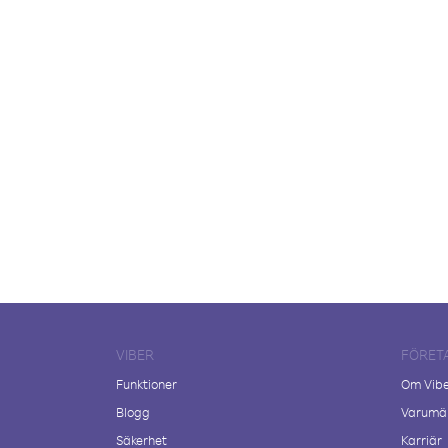
VIBER
FÖRET
Funktioner
Om Vib
Blogg
Varumär
Säkerhet
Karriär