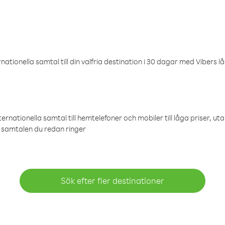
ationella samtal till din valfria destination i 30 dagar med Vibers lå
ternationella samtal till hemtelefoner och mobiler till låga priser, ut
samtalen du redan ringer
Sök efter fler destinationer