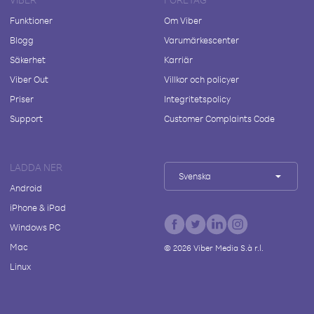
Funktioner
Om Viber
Blogg
Varumärkescenter
Säkerhet
Karriär
Viber Out
Villkor och policyer
Priser
Integritetspolicy
Support
Customer Complaints Code
LADDA NER
Svenska
Android
iPhone & iPad
Windows PC
Mac
©
2026
Viber Media S.à r.l.
Linux