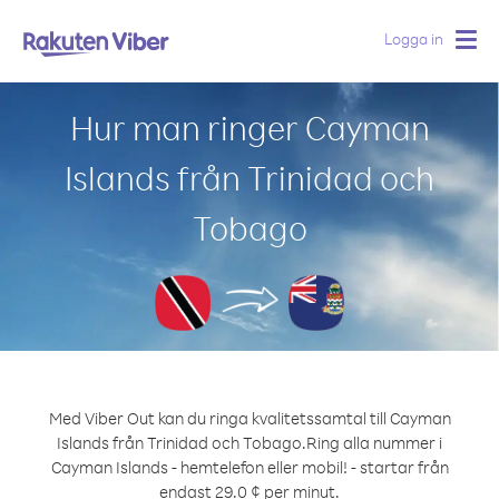
Logga in
Togg
navig
Hur man ringer Cayman
Islands från Trinidad och
Tobago
Med Viber Out kan du ringa kvalitetssamtal till Cayman
Islands från Trinidad och Tobago.
Ring alla nummer i
Cayman Islands - hemtelefon eller mobil! - startar från
endast 29.0 ¢ per minut.