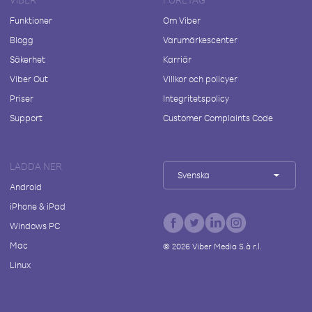
Funktioner
Om Viber
Blogg
Varumärkescenter
Säkerhet
Karriär
Viber Out
Villkor och policyer
Priser
Integritetspolicy
Support
Customer Complaints Code
LADDA NER
Svenska
Android
iPhone & iPad
Windows PC
Mac
©
2026
Viber Media S.à r.l.
Linux