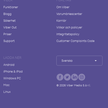
Funktioner
Om Viber
Blogg
Varumärkescenter
Säkerhet
Karriär
Viber Out
Villkor och policyer
Priser
Integritetspolicy
Support
Customer Complaints Code
LADDA NER
Svenska
Android
iPhone & iPad
Windows PC
Mac
©
2026
Viber Media S.à r.l.
Linux