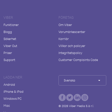
VIBER
FÖRETAG
Funktioner
Om Viber
Blogg
Varumärkescenter
Säkerhet
Karriär
Viber Out
Villkor och policyer
Priser
Integritetspolicy
Support
Customer Complaints Code
LADDA NER
Svenska
Android
iPhone & iPad
Windows PC
Mac
©
2026
Viber Media S.à r.l.