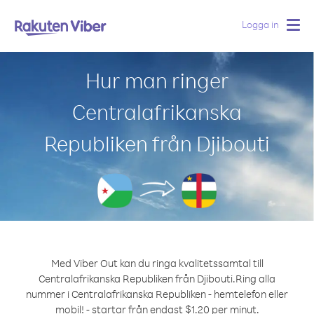
Logga in
Togg
navig
Hur man ringer
Centralafrikanska
Republiken från Djibouti
Med Viber Out kan du ringa kvalitetssamtal till
Centralafrikanska Republiken från Djibouti.
Ring alla
nummer i Centralafrikanska Republiken - hemtelefon eller
mobil! - startar från endast $1.20 per minut.