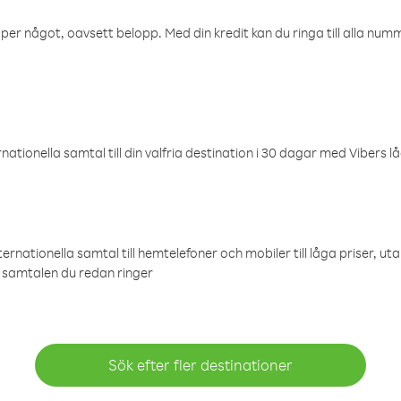
öper något, oavsett belopp. Med din kredit kan du ringa till alla numme
ationella samtal till din valfria destination i 30 dagar med Vibers lå
ternationella samtal till hemtelefoner och mobiler till låga priser, ut
samtalen du redan ringer
Sök efter fler destinationer