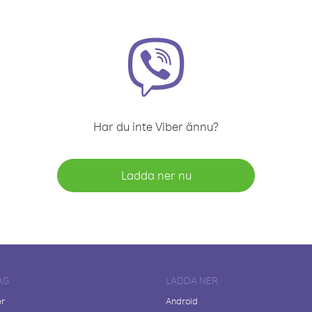
Har du inte Viber ännu?
Ladda ner nu
AG
LADDA NER
er
Android