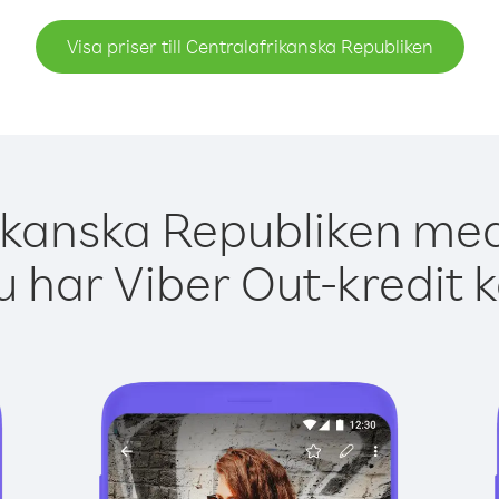
Visa priser till Centralafrikanska Republiken
ikanska Republiken med
 har Viber Out-kredit 