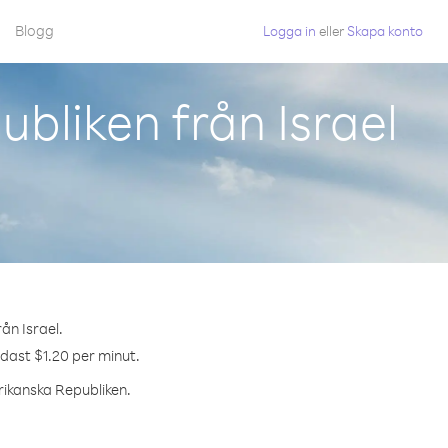
Blogg
Logga in
eller
Skapa konto
bliken från Israel
ån Israel.
ndast $1.20 per minut.
frikanska Republiken.