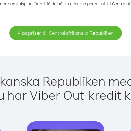
r en samtalsplan för att få de bästa priserna per minut till Centrala
Visa priser till Centralafrikanska Republiken
ikanska Republiken med
 har Viber Out-kredit 