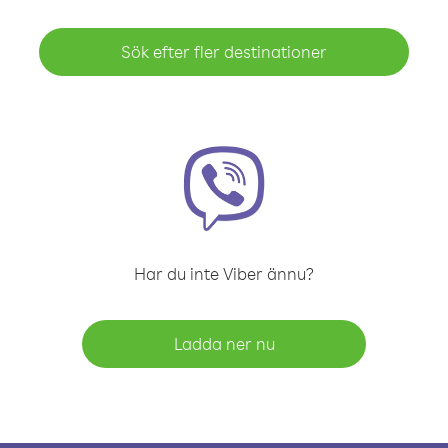
Sök efter fler destinationer
Har du inte Viber ännu?
Ladda ner nu