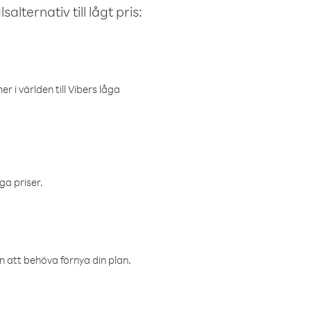
alternativ till lågt pris:
r i världen till Vibers låga
ga priser.
an att behöva förnya din plan.