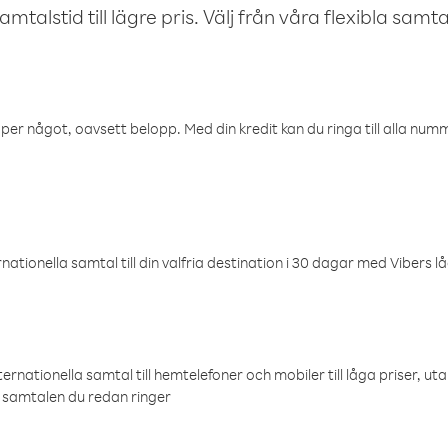
talstid till lägre pris. Välj från våra flexibla samtals
öper något, oavsett belopp. Med din kredit kan du ringa till alla numme
ationella samtal till din valfria destination i 30 dagar med Vibers lå
ternationella samtal till hemtelefoner och mobiler till låga priser, ut
samtalen du redan ringer