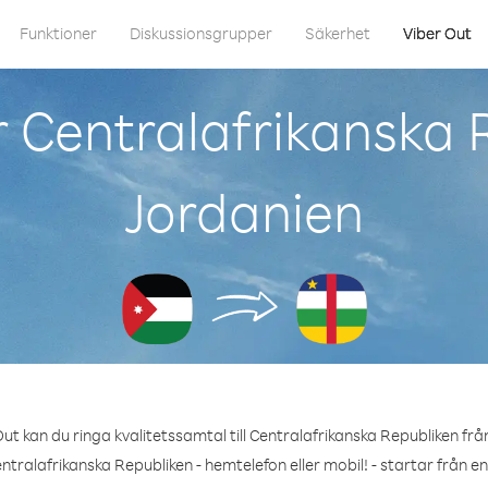
Funktioner
Diskussionsgrupper
Säkerhet
Viber Out
 Centralafrikanska 
Jordanien
ut kan du ringa kvalitetssamtal till Centralafrikanska Republiken frå
ntralafrikanska Republiken - hemtelefon eller mobil! - startar från e