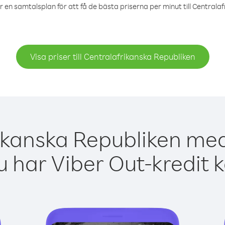
r en samtalsplan för att få de bästa priserna per minut till Centrala
Visa priser till Centralafrikanska Republiken
ikanska Republiken med
 har Viber Out-kredit 