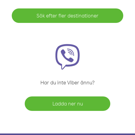
Sök efter fler destinationer
Har du inte Viber ännu?
Ladda ner nu