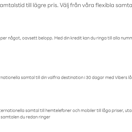
talstid till lägre pris. Välj från våra flexibla samtals
öper något, oavsett belopp. Med din kredit kan du ringa till alla numme
ationella samtal till din valfria destination i 30 dagar med Vibers lå
ternationella samtal till hemtelefoner och mobiler till låga priser, ut
samtalen du redan ringer