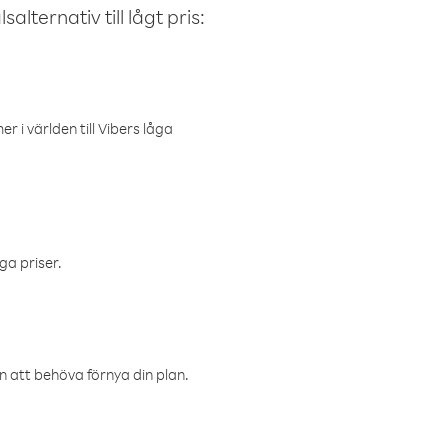
alternativ till lågt pris:
r i världen till Vibers låga
ga priser.
an att behöva förnya din plan.