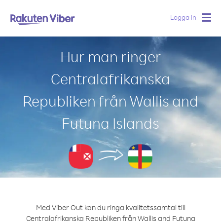
Logga in
Togg
navig
Hur man ringer
Centralafrikanska
Republiken från Wallis and
Futuna Islands
Med Viber Out kan du ringa kvalitetssamtal till
Centralafrikanska Republiken från Wallis and Futuna