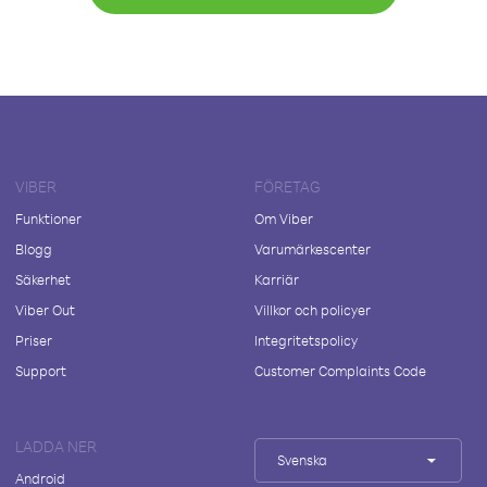
VIBER
FÖRETAG
Funktioner
Om Viber
Blogg
Varumärkescenter
Säkerhet
Karriär
Viber Out
Villkor och policyer
Priser
Integritetspolicy
Support
Customer Complaints Code
LADDA NER
Svenska
Android