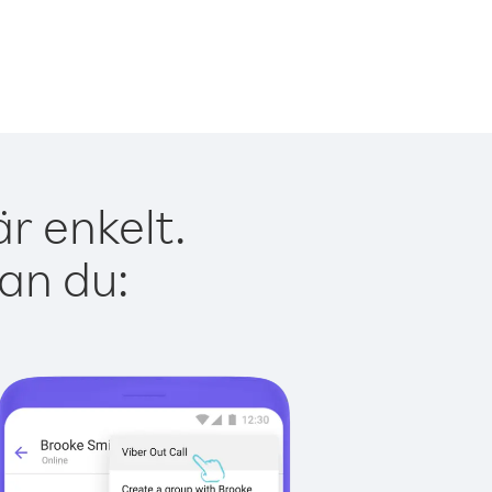
r enkelt.
kan du: