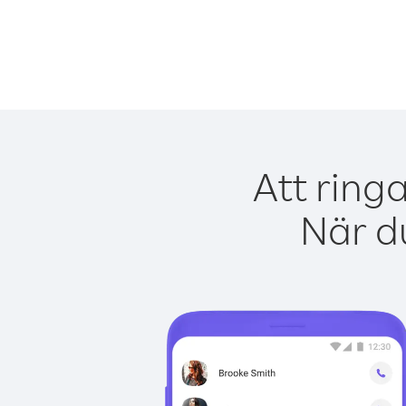
Att ring
När du