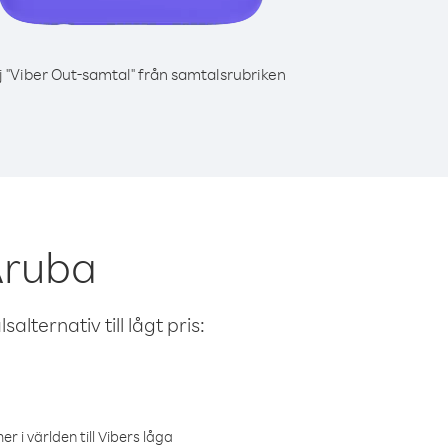
j "Viber Out-samtal" från samtalsrubriken
Aruba
alternativ till lågt pris:
r i världen till Vibers låga