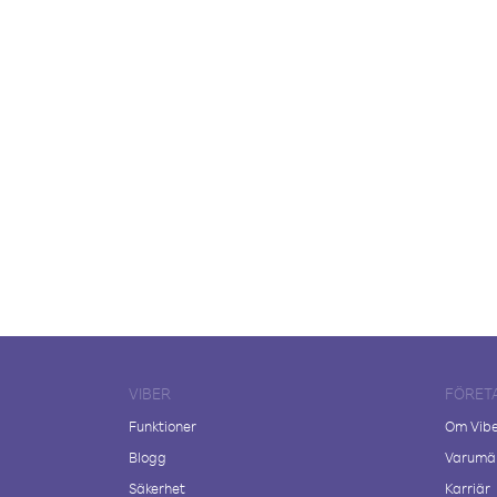
VIBER
FÖRET
Funktioner
Om Vib
Blogg
Varumär
Säkerhet
Karriär