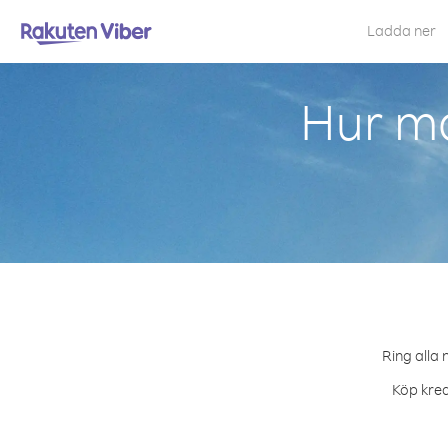
Ladda ner
Hur ma
Ring alla 
Köp kred