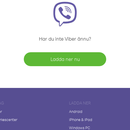
Har du inte Viber ännu?
Ladda ner nu
AG
LADDA NER
er
Android
kescenter
iPhone & iPad
Windows PC