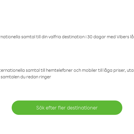
ationella samtal till din valfria destination i 30 dagar med Vibers lå
ternationella samtal till hemtelefoner och mobiler till låga priser, ut
samtalen du redan ringer
Sök efter fler destinationer