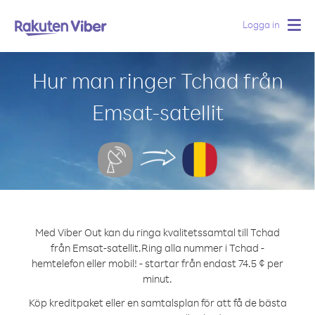
Logga in
Togg
navig
Hur man ringer Tchad från
Emsat-satellit
Med Viber Out kan du ringa kvalitetssamtal till Tchad
från Emsat-satellit.
Ring alla nummer i Tchad -
hemtelefon eller mobil! - startar från endast 74.5 ¢ per
minut.
Köp kreditpaket eller en samtalsplan för att få de bästa