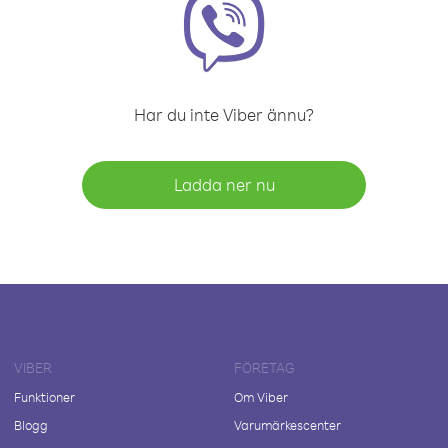
Har du inte Viber ännu?
Ladda ner nu
VIBER
FÖRETAG
Funktioner
Om Viber
Blogg
Varumärkescenter