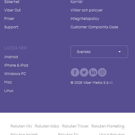
Säkerhet
Karriär
Viber Out
Villkor och policyer
Priser
Integritetspolicy
Support
Customer Complaints Code
LADDA NER
Svenska
Android
iPhone & iPad
Windows PC
Mac
©
2026
Viber Media S.à r.l.
Linux
Rakuten Viki
Rakuten Kobo
Rakuten Travel
Rakuten Marketing
Rakuten Insight
Rakuten TV
About Rakuten