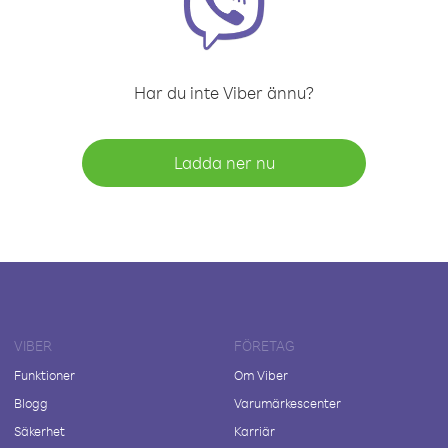
Har du inte Viber ännu?
Ladda ner nu
VIBER
FÖRETAG
Funktioner
Om Viber
Blogg
Varumärkescenter
Säkerhet
Karriär