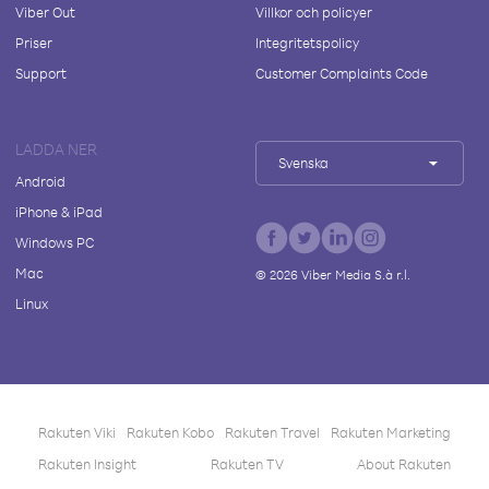
Viber Out
Villkor och policyer
Priser
Integritetspolicy
Support
Customer Complaints Code
LADDA NER
Svenska
Android
iPhone & iPad
Windows PC
Mac
©
2026
Viber Media S.à r.l.
Linux
Rakuten Viki
Rakuten Kobo
Rakuten Travel
Rakuten Marketing
Rakuten Insight
Rakuten TV
About Rakuten