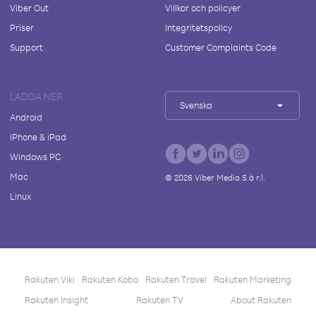
Viber Out
Villkor och policyer
Priser
Integritetspolicy
Support
Customer Complaints Code
LADDA NER
Svenska
Android
iPhone & iPad
Windows PC
Mac
©
2026
Viber Media S.à r.l.
Linux
Rakuten Viki
Rakuten Kobo
Rakuten Travel
Rakuten Marketing
Rakuten Insight
Rakuten TV
About Rakuten