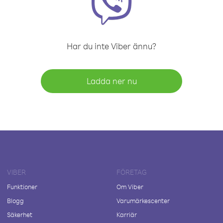
Har du inte Viber ännu?
Ladda ner nu
VIBER
FÖRETAG
Funktioner
Om Viber
Blogg
Varumärkescenter
Säkerhet
Karriär