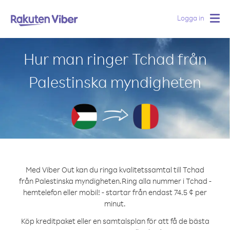
Logga in
Togg
navig
Hur man ringer Tchad från
Palestinska myndigheten
Med Viber Out kan du ringa kvalitetssamtal till Tchad
från Palestinska myndigheten.
Ring alla nummer i Tchad -
hemtelefon eller mobil! - startar från endast 74.5 ¢ per
minut.
Köp kreditpaket eller en samtalsplan för att få de bästa