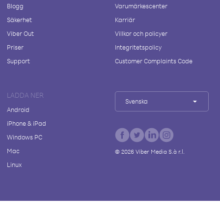
Blogg
Varumärkescenter
Säkerhet
Karriär
Viber Out
Villkor och policyer
Priser
Integritetspolicy
Support
Customer Complaints Code
LADDA NER
Svenska
Android
iPhone & iPad
Windows PC
Mac
©
2026
Viber Media S.à r.l.
Linux