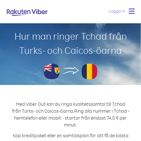
Logga in
Togg
navig
Hur man ringer Tchad från
Turks- och Caicos-öarna
Med Viber Out kan du ringa kvalitetssamtal till Tchad
från Turks- och Caicos-öarna.
Ring alla nummer i Tchad -
hemtelefon eller mobil! - startar från endast 74.5 ¢ per
minut.
Köp kreditpaket eller en samtalsplan för att få de bästa