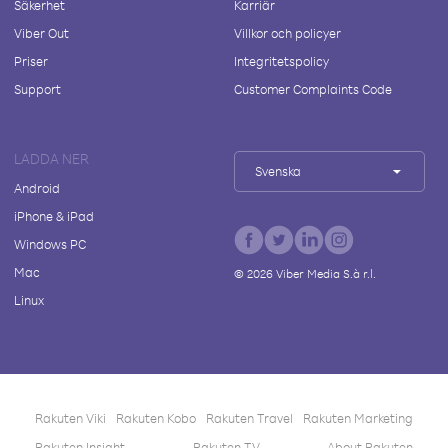
Säkerhet
Karriär
Viber Out
Villkor och policyer
Priser
Integritetspolicy
Support
Customer Complaints Code
LADDA NER
Svenska
Android
iPhone & iPad
Windows PC
Mac
©
2026
Viber Media S.à r.l.
Linux
Rakuten Viki
Rakuten Kobo
Rakuten Travel
Rakuten Marketing
Rakuten Insight
Rakuten TV
About Rakuten