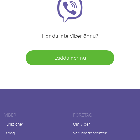
Har du inte Viber ännu?
Ladda ner nu
VIBER
FÖRETAG
Funktioner
Om Viber
Blogg
Varumärkescenter