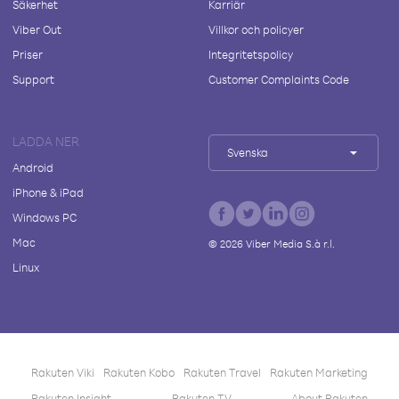
Säkerhet
Karriär
Viber Out
Villkor och policyer
Priser
Integritetspolicy
Support
Customer Complaints Code
LADDA NER
Svenska
Android
iPhone & iPad
Windows PC
Mac
©
2026
Viber Media S.à r.l.
Linux
Rakuten Viki
Rakuten Kobo
Rakuten Travel
Rakuten Marketing
Rakuten Insight
Rakuten TV
About Rakuten