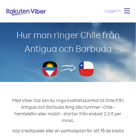
Logga in
Togg
navig
Hur man ringer Chile från
Antigua och Barbuda
Med Viber Out kan du ringa kvalitetssamtal till Chile från
Antigua och Barbuda.
Ring alla nummer i Chile -
hemtelefon eller mobil! - startar från endast 2.3 ¢ per
minut.
Köp kreditpaket eller en samtalsplan för att få de bästa