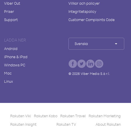
Viber Out
Villkor och policyer
Priser
Integritetspolicy
Support
Customer Complaints Code
LADDA NER
Svenska
Android
iPhone & iPad
Windows PC
Mac
©
2026
Viber Media S.à r.l.
Linux
Rakuten Viki
Rakuten Kobo
Rakuten Travel
Rakuten Marketing
Rakuten Insight
Rakuten TV
About Rakuten