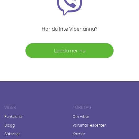
Har du inte Viber ännu?
Ladda ner nu
VIBER
FÖRETAG
Funktioner
Om Viber
Blogg
Varumärkescenter
Säkerhet
Karriär