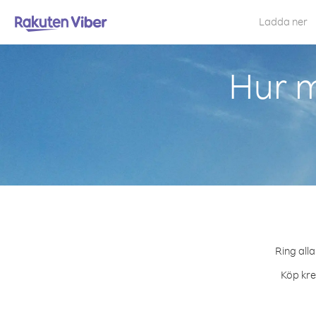
Ladda ner
Hur m
Ring alla
Köp kred