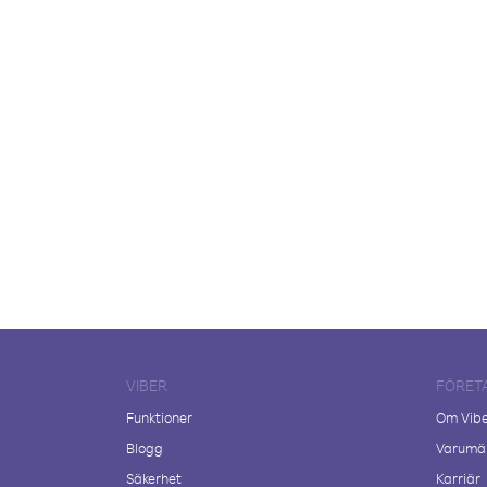
VIBER
FÖRET
Funktioner
Om Vib
Blogg
Varumär
Säkerhet
Karriär