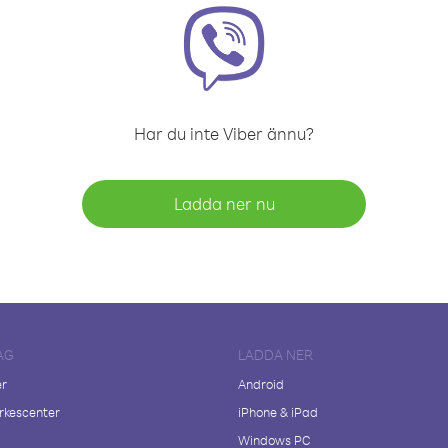
Har du inte Viber ännu?
Ladda ner nu
AG
LADDA NER
er
Android
kescenter
iPhone & iPad
Windows PC