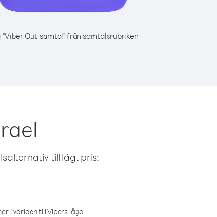
j "Viber Out-samtal" från samtalsrubriken
srael
alternativ till lågt pris:
r i världen till Vibers låga