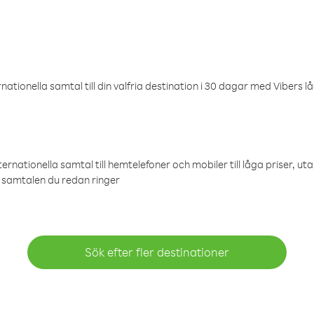
ationella samtal till din valfria destination i 30 dagar med Vibers lå
ternationella samtal till hemtelefoner och mobiler till låga priser, ut
samtalen du redan ringer
Sök efter fler destinationer