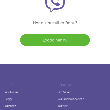
Har du inte Viber ännu?
Ladda ner nu
VIBER
FÖRETAG
Funktioner
Om Viber
Blogg
Varumärkescenter
Säkerhet
Karriär