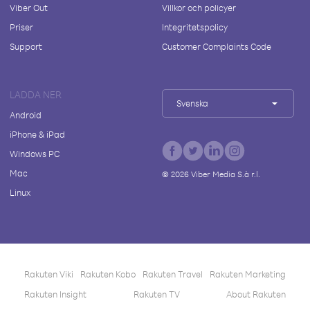
Viber Out
Villkor och policyer
Priser
Integritetspolicy
Support
Customer Complaints Code
LADDA NER
Svenska
Android
iPhone & iPad
Windows PC
Mac
©
2026
Viber Media S.à r.l.
Linux
Rakuten Viki
Rakuten Kobo
Rakuten Travel
Rakuten Marketing
Rakuten Insight
Rakuten TV
About Rakuten