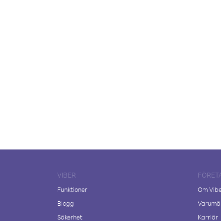
VIBER
FÖRET
Funktioner
Om Vib
Blogg
Varumär
Säkerhet
Karriär