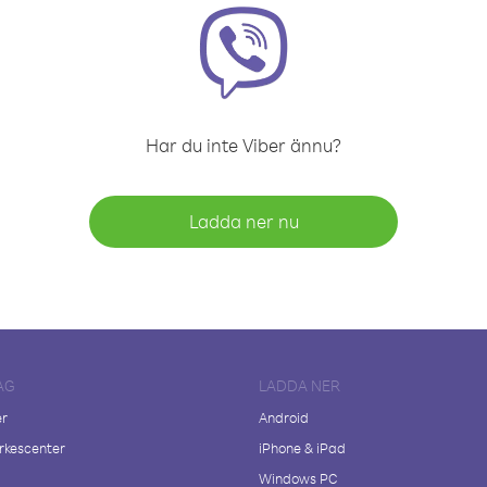
Har du inte Viber ännu?
Ladda ner nu
AG
LADDA NER
er
Android
kescenter
iPhone & iPad
Windows PC