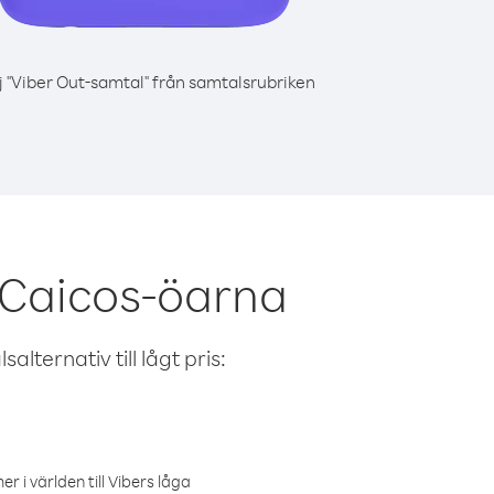
j "Viber Out-samtal" från samtalsrubriken
h Caicos-öarna
alternativ till lågt pris:
r i världen till Vibers låga