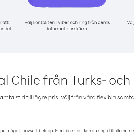
r att
Välj kontakten i Viber och ring från deras
Väl
ör det
informationsskärm
l Chile från Turks- oc
talstid till lägre pris. Välj från våra flexibla samtals
öper något, oavsett belopp. Med din kredit kan du ringa till alla numme