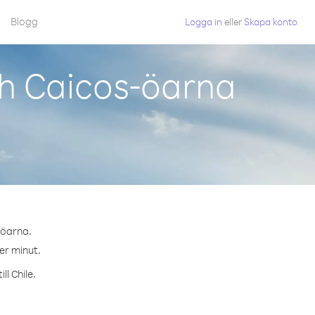
Blogg
Logga in
eller
Skapa konto
ch Caicos-öarna
-öarna.
per minut.
ll Chile.