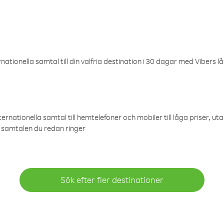
ationella samtal till din valfria destination i 30 dagar med Vibers lå
ternationella samtal till hemtelefoner och mobiler till låga priser, ut
samtalen du redan ringer
Sök efter fler destinationer