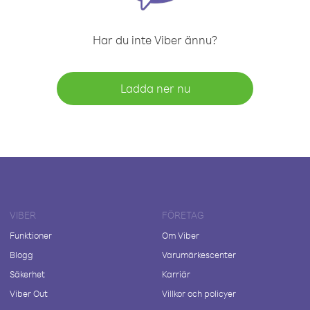
Har du inte Viber ännu?
Ladda ner nu
VIBER
FÖRETAG
Funktioner
Om Viber
Blogg
Varumärkescenter
Säkerhet
Karriär
Viber Out
Villkor och policyer