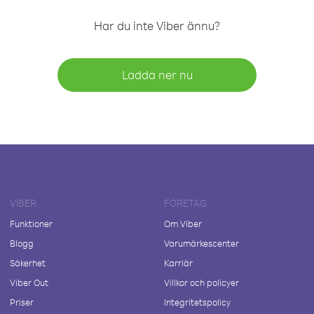
Har du inte Viber ännu?
Ladda ner nu
VIBER
FÖRETAG
Funktioner
Om Viber
Blogg
Varumärkescenter
Säkerhet
Karriär
Viber Out
Villkor och policyer
Priser
Integritetspolicy