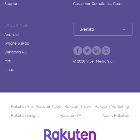
Support
Customer Complaints Code
LADDA NER
Svenska
Android
iPhone & iPad
Windows PC
Mac
©
2026
Viber Media S.à r.l.
Linux
Rakuten Viki
Rakuten Kobo
Rakuten Travel
Rakuten Marketing
Rakuten Insight
Rakuten TV
About Rakuten