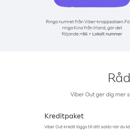
Ringa numret från Viber-knappsatsen.
Fö
ringa Kina från Irland, gör det
följande:
+
+
86
Lokalt nummer
Råd
Viber Out ger dig mer sam
Kreditpaket
Viber Out-kredit läggs till ditt saldo när du k