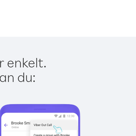
 enkelt.
kan du: