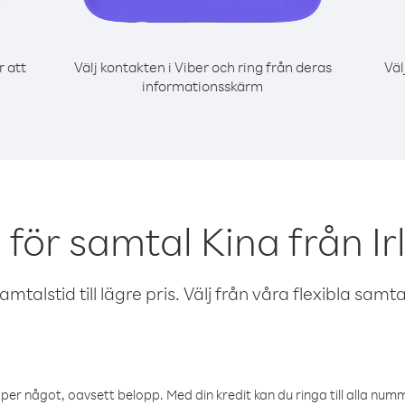
r att
Välj kontakten i Viber och ring från deras
Väl
informationsskärm
 för samtal Kina från Ir
talstid till lägre pris. Välj från våra flexibla samtals
öper något, oavsett belopp. Med din kredit kan du ringa till alla numme