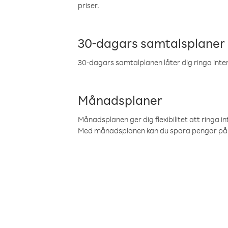
priser.
30-dagars samtalsplaner
30-dagars samtalplanen låter dig ringa intern
Månadsplaner
Månadsplanen ger dig flexibilitet att ringa in
Med månadsplanen kan du spara pengar på 