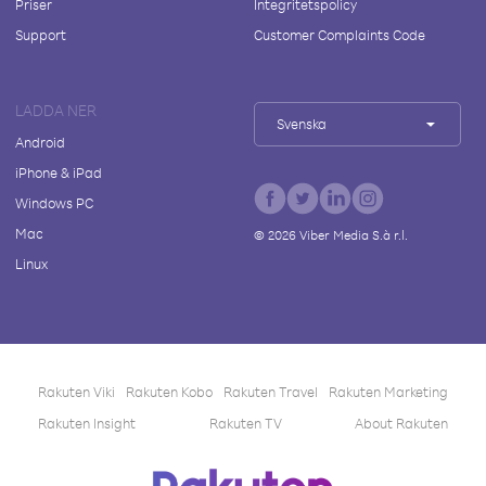
Priser
Integritetspolicy
Support
Customer Complaints Code
LADDA NER
Svenska
Android
iPhone & iPad
Windows PC
Mac
©
2026
Viber Media S.à r.l.
Linux
Rakuten Viki
Rakuten Kobo
Rakuten Travel
Rakuten Marketing
Rakuten Insight
Rakuten TV
About Rakuten