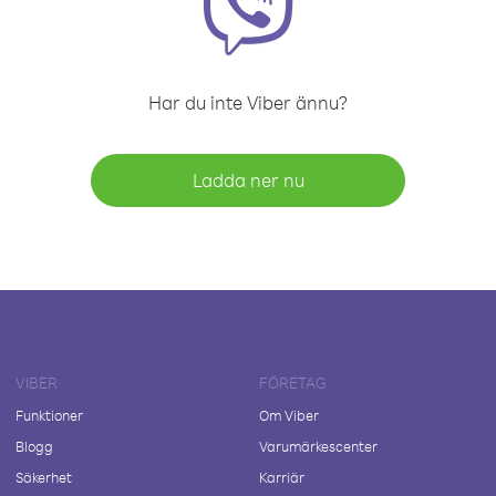
Har du inte Viber ännu?
Ladda ner nu
VIBER
FÖRETAG
Funktioner
Om Viber
Blogg
Varumärkescenter
Säkerhet
Karriär