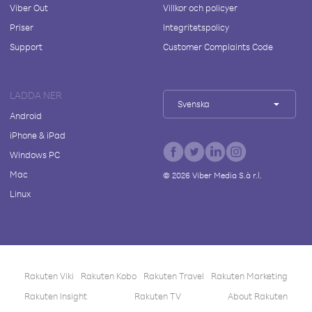
Viber Out
Villkor och policyer
Priser
Integritetspolicy
Support
Customer Complaints Code
LADDA NER
Svenska
Android
iPhone & iPad
Windows PC
Mac
©
2026
Viber Media S.à r.l.
Linux
Rakuten Viki
Rakuten Kobo
Rakuten Travel
Rakuten Marketing
Rakuten Insight
Rakuten TV
About Rakuten