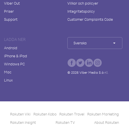
Viber Out
Villkor och policyer
Priser
Integritetspolicy
Support
Customer Complaints Code
LADDA NER
Svenska
Android
iPhone & iPad
Windows PC
Mac
©
2026
Viber Media S.à r.l.
Linux
Rakuten Viki
Rakuten Kobo
Rakuten Travel
Rakuten Marketing
Rakuten Insight
Rakuten TV
About Rakuten