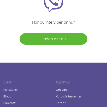
Har du inte Viber ännu?
Ladda ner nu
VIBER
FÖRETAG
Funktioner
Om Viber
Blogg
Varumärkescenter
Säkerhet
Karriär