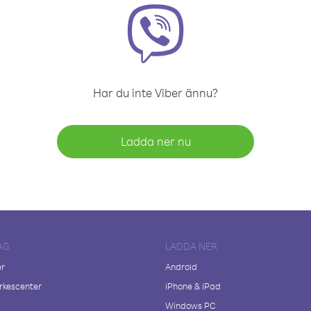
Har du inte Viber ännu?
Ladda ner nu
AG
LADDA NER
er
Android
kescenter
iPhone & iPad
Windows PC