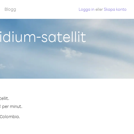
Blogg
Logga in
eller
Skapa konto
dium-satellit
llit.
¢ per minut.
l Colombia.