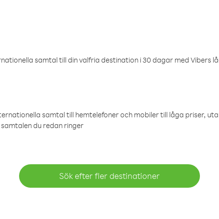
ationella samtal till din valfria destination i 30 dagar med Vibers lå
ternationella samtal till hemtelefoner och mobiler till låga priser, ut
samtalen du redan ringer
Sök efter fler destinationer