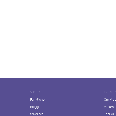
VIBER
FÖRET
Funktioner
Om Vib
Blogg
Varumär
Säkerhet
Karriär