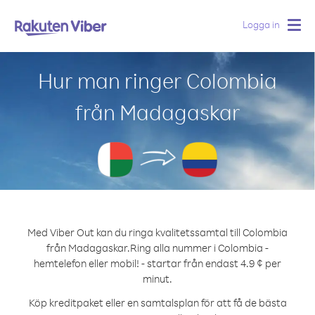
Logga in
Togg
navig
Hur man ringer Colombia
från Madagaskar
Med Viber Out kan du ringa kvalitetssamtal till Colombia
från Madagaskar.
Ring alla nummer i Colombia -
hemtelefon eller mobil! - startar från endast 4.9 ¢ per
minut.
Köp kreditpaket eller en samtalsplan för att få de bästa