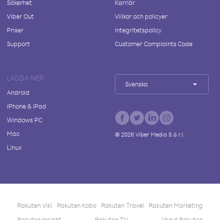
Säkerhet
Karriär
Viber Out
Villkor och policyer
Priser
Integritetspolicy
Support
Customer Complaints Code
LADDA NER
Svenska
Android
iPhone & iPad
Windows PC
Mac
©
2026
Viber Media S.à r.l.
Linux
Rakuten Viki
Rakuten Kobo
Rakuten Travel
Rakuten Marketing
Rakuten Insight
Rakuten TV
About Rakuten