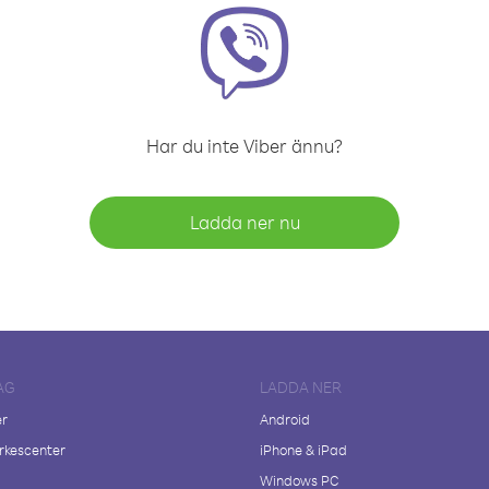
Har du inte Viber ännu?
Ladda ner nu
AG
LADDA NER
er
Android
kescenter
iPhone & iPad
Windows PC