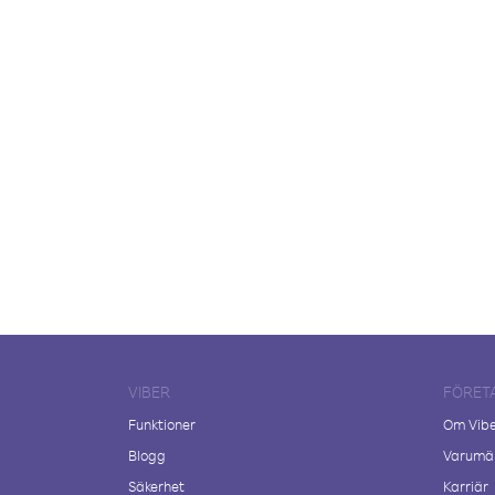
VIBER
FÖRET
Funktioner
Om Vib
Blogg
Varumär
Säkerhet
Karriär