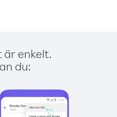
är enkelt.
kan du: