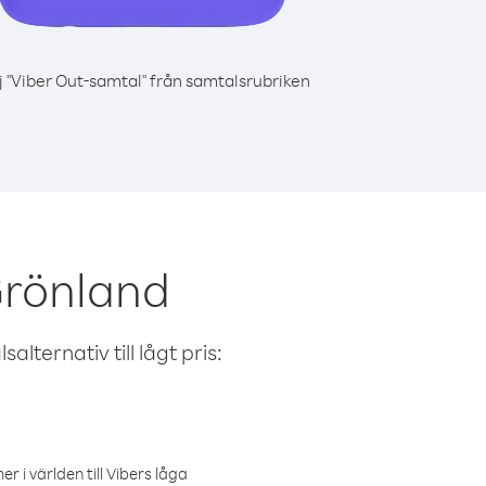
j "Viber Out-samtal" från samtalsrubriken
Grönland
alternativ till lågt pris:
r i världen till Vibers låga