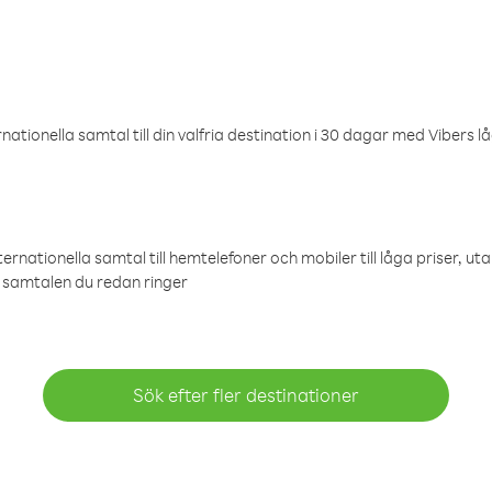
ationella samtal till din valfria destination i 30 dagar med Vibers lå
ternationella samtal till hemtelefoner och mobiler till låga priser, ut
samtalen du redan ringer
Sök efter fler destinationer