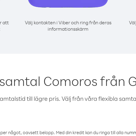
r att
Välj kontakten i Viber och ring från deras
Väl
t
informationsskärm
 samtal Comoros från 
talstid till lägre pris. Välj från våra flexibla samtals
öper något, oavsett belopp. Med din kredit kan du ringa till alla numme