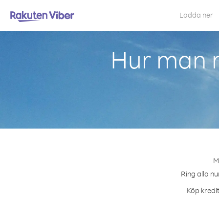
Ladda ner
Hur man 
M
Ring alla n
Köp kredit