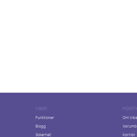
VIBER
FÖRET
Funktioner
Om Vib
Blogg
Varumär
Säkerhet
Karriär