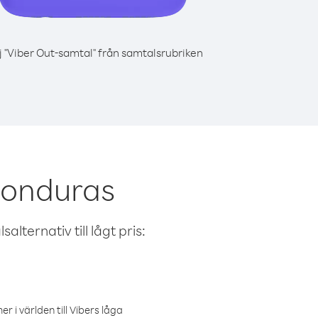
j "Viber Out-samtal" från samtalsrubriken
Honduras
alternativ till lågt pris:
r i världen till Vibers låga