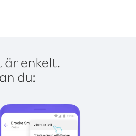
är enkelt.
kan du: