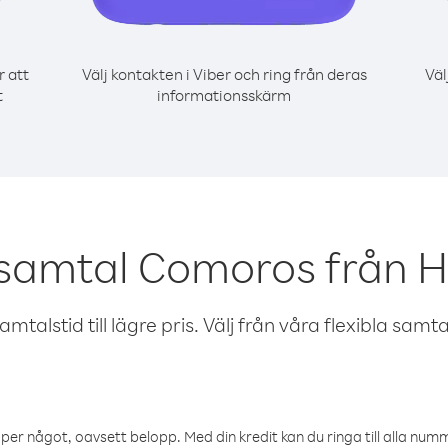
r att
Välj kontakten i Viber och ring från deras
Väl
t
informationsskärm
 samtal Comoros från 
talstid till lägre pris. Välj från våra flexibla samtals
öper något, oavsett belopp. Med din kredit kan du ringa till alla numme