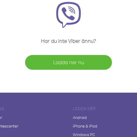
Har du inte Viber ännu?
Ladda ner nu
AG
LADDA NER
er
Android
kescenter
iPhone & iPad
Windows PC