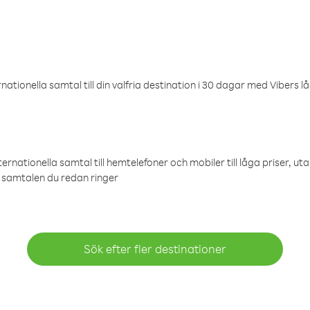
ationella samtal till din valfria destination i 30 dagar med Vibers lå
ternationella samtal till hemtelefoner och mobiler till låga priser, ut
samtalen du redan ringer
Sök efter fler destinationer