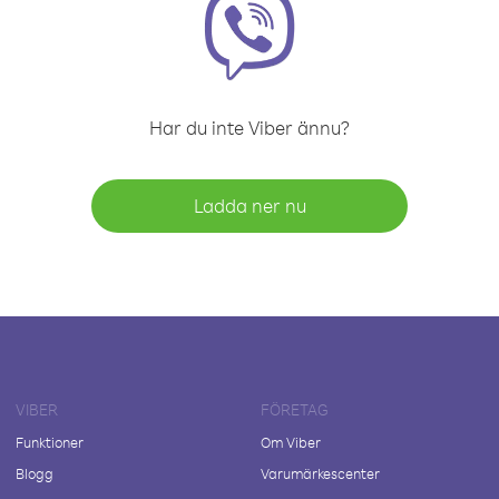
Har du inte Viber ännu?
Ladda ner nu
VIBER
FÖRETAG
Funktioner
Om Viber
Blogg
Varumärkescenter