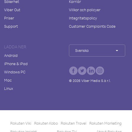
Säkerhet
Karriär
Viber Out
Villkor och policyer
Priser
Integritetspolicy
Support
Customer Complaints Code
LADDA NER
Svenska
Android
iPhone & iPad
Windows PC
Mac
©
2026
Viber Media S.à r.l.
Linux
Rakuten Viki
Rakuten Kobo
Rakuten Travel
Rakuten Marketing
Rakuten Insight
Rakuten TV
About Rakuten