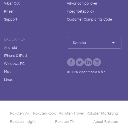
Viber Out
Villkor och policyer
Priser
Integritetspolicy
Support
Customer Complaints Code
LADDA NER
Svenska
Android
iPhone & iPad
Windows PC
Mac
©
2026
Viber Media S.à r.l.
Linux
Rakuten Viki
Rakuten Kobo
Rakuten Travel
Rakuten Marketing
Rakuten Insight
Rakuten TV
About Rakuten