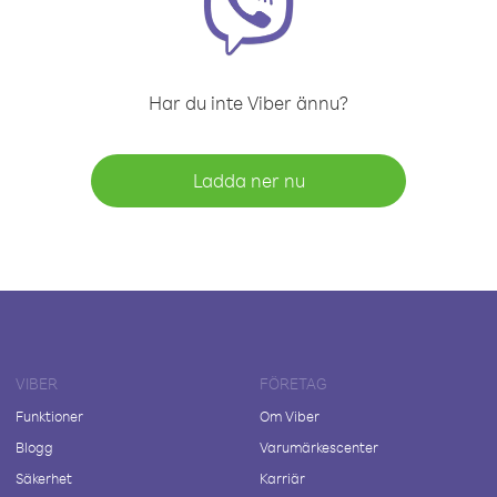
Har du inte Viber ännu?
Ladda ner nu
VIBER
FÖRETAG
Funktioner
Om Viber
Blogg
Varumärkescenter
Säkerhet
Karriär