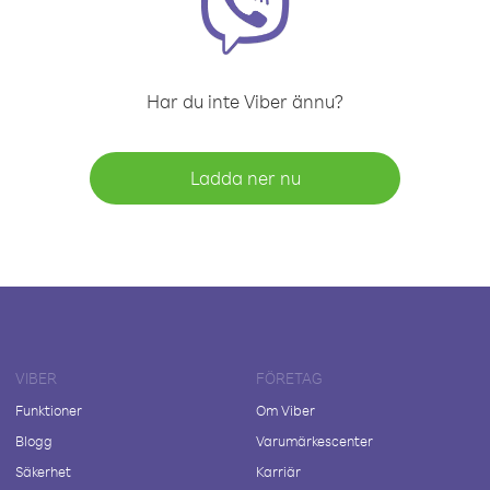
Har du inte Viber ännu?
Ladda ner nu
VIBER
FÖRETAG
Funktioner
Om Viber
Blogg
Varumärkescenter
Säkerhet
Karriär