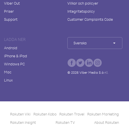
Viber Out
Villkor och policyer
Priser
Integritetspolicy
Support
Customer Complaints Code
LADDA NER
Svenska
Android
iPhone & iPad
Windows PC
Mac
©
2026
Viber Media S.à r.l.
Linux
Rakuten Viki
Rakuten Kobo
Rakuten Travel
Rakuten Marketing
Rakuten Insight
Rakuten TV
About Rakuten