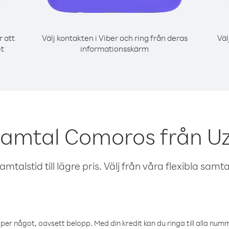
r att
Välj kontakten i Viber och ring från deras
Väl
et
informationsskärm
samtal Comoros från U
talstid till lägre pris. Välj från våra flexibla samtals
öper något, oavsett belopp. Med din kredit kan du ringa till alla numme