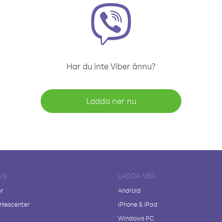
Har du inte Viber ännu?
Ladda ner nu
AG
LADDA NER
er
Android
kescenter
iPhone & iPad
Windows PC