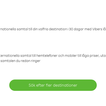
ationella samtal till din valfria destination i 30 dagar med Vibers lå
ternationella samtal till hemtelefoner och mobiler till låga priser, ut
samtalen du redan ringer
Sök efter fler destinationer