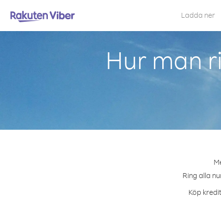
Ladda ner
Hur man r
Me
Ring alla n
Köp kredit