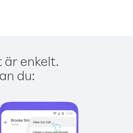
är enkelt.
kan du: