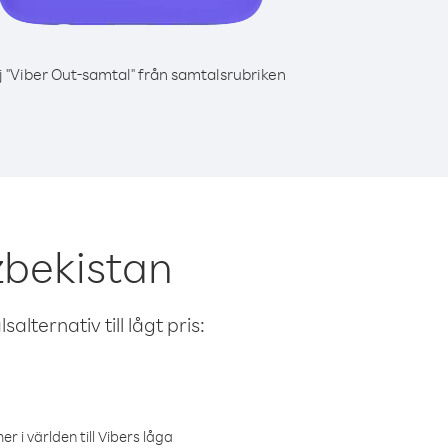
j "Viber Out-samtal" från samtalsrubriken
zbekistan
alternativ till lågt pris:
r i världen till Vibers låga