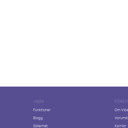
VIBER
FÖRET
Funktioner
Om Vib
Blogg
Varumär
Säkerhet
Karriär