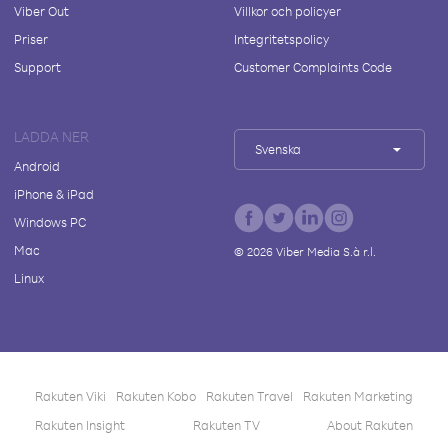
Viber Out
Villkor och policyer
Priser
Integritetspolicy
Support
Customer Complaints Code
LADDA NER
Svenska
Android
iPhone & iPad
Windows PC
Mac
©
2026
Viber Media S.à r.l.
Linux
Rakuten Viki
Rakuten Kobo
Rakuten Travel
Rakuten Marketing
Rakuten Insight
Rakuten TV
About Rakuten