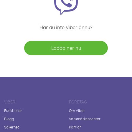
Har du inte Viber ännu?
Ladda ner nu
VIBER
FÖRETAG
Funktioner
Om Viber
Blogg
Varumärkescenter
Säkerhet
Karriär