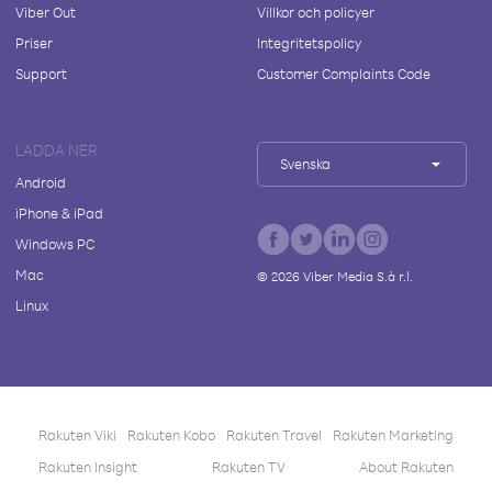
Viber Out
Villkor och policyer
Priser
Integritetspolicy
Support
Customer Complaints Code
LADDA NER
Svenska
Android
iPhone & iPad
Windows PC
Mac
©
2026
Viber Media S.à r.l.
Linux
Rakuten Viki
Rakuten Kobo
Rakuten Travel
Rakuten Marketing
Rakuten Insight
Rakuten TV
About Rakuten