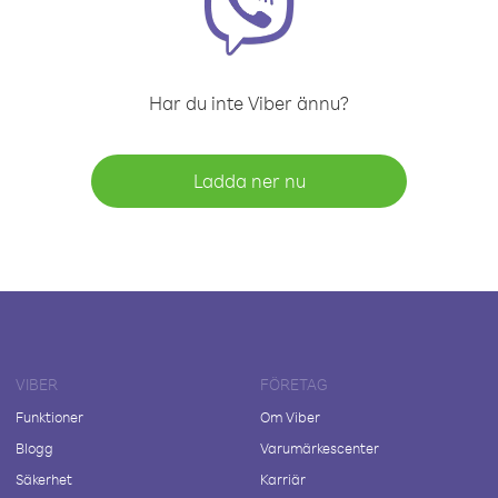
Har du inte Viber ännu?
Ladda ner nu
VIBER
FÖRETAG
Funktioner
Om Viber
Blogg
Varumärkescenter
Säkerhet
Karriär