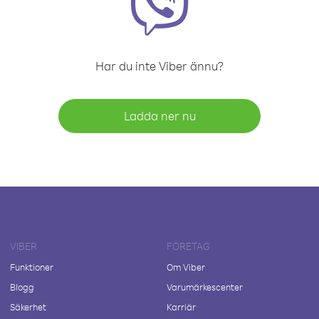
Har du inte Viber ännu?
Ladda ner nu
VIBER
FÖRETAG
Funktioner
Om Viber
Blogg
Varumärkescenter
Säkerhet
Karriär