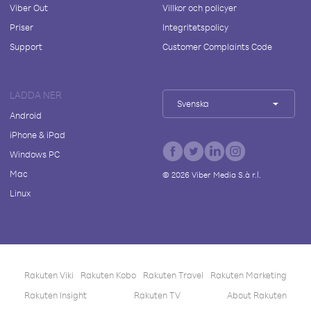
Viber Out
Villkor och policyer
Priser
Integritetspolicy
Support
Customer Complaints Code
LADDA NER
Svenska
Android
iPhone & iPad
Windows PC
Mac
©
2026
Viber Media S.à r.l.
Linux
Rakuten Viki
Rakuten Kobo
Rakuten Travel
Rakuten Marketing
Rakuten Insight
Rakuten TV
About Rakuten